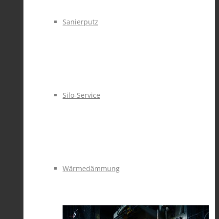
Sanierputz
Silo-Service
Wärmedämmung