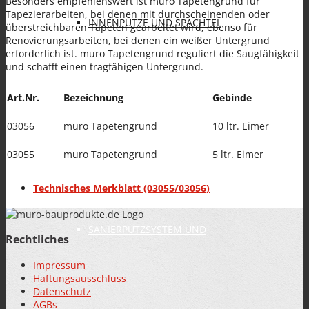
Besonders empfehlenswert ist muro Tapetengrund für
Tapezierarbeiten, bei denen mit durchscheinenden oder
INNENPUTZE UND SPACHTEL
überstreichbaren Tapeten gearbeitet wird, ebenso für
Renovierungsarbeiten, bei denen ein weißer Untergrund
erforderlich ist. muro Tapetengrund reguliert die Saugfähigkeit
und schafft einen tragfähigen Untergrund.
Art.Nr.
Bezeichnung
Gebinde
03056
muro Tapetengrund
10 ltr. Eimer
FARBEN
03055
muro Tapetengrund
5 ltr. Eimer
Technisches Merkblatt (03055/03056)
SANIERPUTZSYSTEM UND
Rechtliches
Impressum
Haftungsausschluss
Datenschutz
AGBs