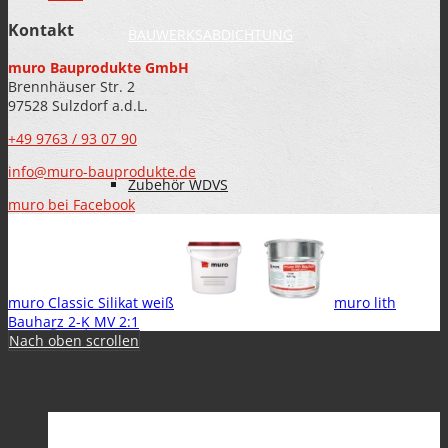
Kontakt
BAUWERKSABDICHTUNG
muro Bauprodukte GmbH
Brennhäuser Str. 2
97528 Sulzdorf a.d.L.
+49 9763 / 93 07 90
info@muro-bauprodukte.de
Zubehör WDVS
muro bei Facebook
muro Classic Silikat weiß
muro lith
Bauharz 2-K MV 2:1
Service
Nach oben scrollen