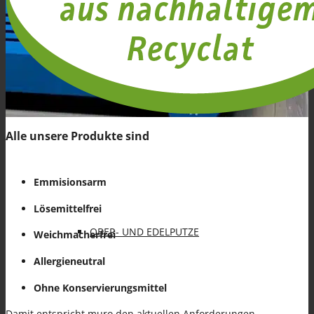
Spezialanwendungen
KLEBE- UND ARMIERUNGSMÖRTEL (KAM)
Alle unsere Produkte sind
Emmisionsarm
Lösemittelfrei
OBER- UND EDELPUTZE
Weichmacherfrei
Allergieneutral
Ohne Konservierungsmittel
Damit entspricht muro den aktuellen Anforderungen