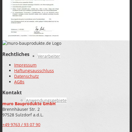
OEM-Kunden
Rechtliches
Verarbeiter
Impressum
Haftungsausschluss
Datenschutz
AGBs
Kontakt
Anwendungsgebiete
muro Bauprodukte GmbH
Brennhäuser Str. 2
97528 Sulzdorf a.d.L.
+49 9763 / 93 07 90