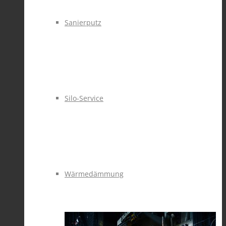
Sanierputz
Silo-Service
Wärmedämmung