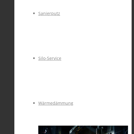
Sanierputz
Silo-Service
Wärmedämmung