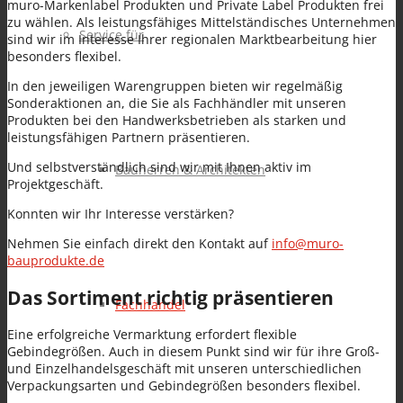
muro-Markenlabel Produkten und Private Label Produkten frei
zu wählen. Als leistungsfähiges Mittelständisches Unternehmen
Service für
sind wir im Interesse Ihrer regionalen Marktbearbeitung hier
besonders flexibel.
In den jeweiligen Warengruppen bieten wir regelmäßig
Sonderaktionen an, die Sie als Fachhändler mit unseren
Produkten bei den Handwerksbetrieben als starken und
leistungsfähigen Partnern präsentieren.
Und selbstverständlich sind wir mit Ihnen aktiv im
Bauherren & Architekten
Projektgeschäft.
Konnten wir Ihr Interesse verstärken?
Nehmen Sie einfach direkt den Kontakt auf
info@muro-
bauprodukte.de
Das Sortiment richtig präsentieren
Fachhandel
Eine erfolgreiche Vermarktung erfordert flexible
Gebindegrößen. Auch in diesem Punkt sind wir für ihre Groß-
und Einzelhandelsgeschäft mit unseren unterschiedlichen
Verpackungsarten und Gebindegrößen besonders flexibel.