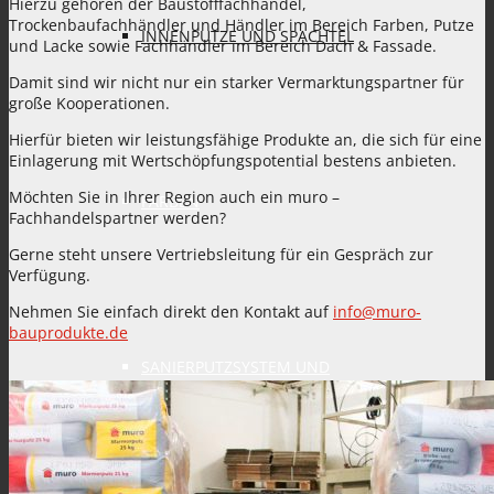
Hierzu gehören der Baustofffachhandel,
Trockenbaufachhändler und Händler im Bereich Farben, Putze
INNENPUTZE UND SPACHTEL
und Lacke sowie Fachhändler im Bereich Dach & Fassade.
Damit sind wir nicht nur ein starker Vermarktungspartner für
große Kooperationen.
Hierfür bieten wir leistungsfähige Produkte an, die sich für eine
Einlagerung mit Wertschöpfungspotential bestens anbieten.
Möchten Sie in Ihrer Region auch ein
muro
–
FARBEN
Fachhandelspartner werden?
Gerne steht unsere Vertriebsleitung für ein Gespräch zur
Verfügung.
Nehmen Sie einfach direkt den Kontakt auf
info@muro-
bauprodukte.de
SANIERPUTZSYSTEM UND