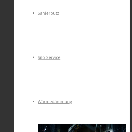
Sanierputz
Silo-Service
Wärmedämmung