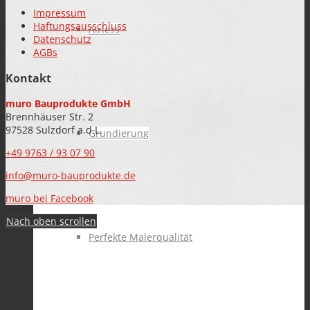
Impressum
Haftungsausschluss
Airless
Datenschutz
AGBs
Kontakt
muro Bauprodukte GmbH
Brennhäuser Str. 2
97528 Sulzdorf a.d.L.
Grundierung
+49 9763 / 93 07 90
info@muro-bauprodukte.de
muro bei Facebook
Nach oben scrollen
Perfekte Malerqualität