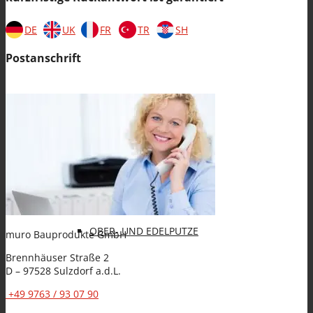
Spezialanwendungen
DE
UK
FR
TR
SH
Postanschrift
KLEBE- UND ARMIERUNGSMÖRTEL (KAM)
OBER- UND EDELPUTZE
muro
Bauprodukte GmbH
Brennhäuser Straße 2
D – 97528 Sulzdorf a.d.L.
+49 9763 / 93 07 90