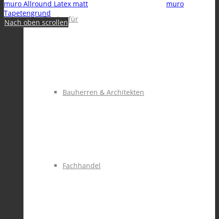
muro Allround Latex matt
muro
Tapetengrund
Service für
Nach oben scrollen
Bauherren & Architekten
Fachhandel