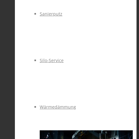
Sanierputz
Silo-Service
Wärmedämmung