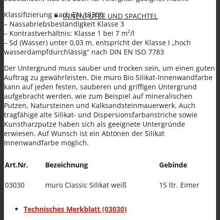
Klassifizierung nach EN 13300:
INNENPUTZE UND SPACHTEL
– Nassabriebsbeständigkeit Klasse 3
– Kontrastverhältnis: Klasse 1 bei 7 m²/l
– Sd (Wasser) unter 0,03 m, entspricht der Klasse I „hoch
wasserdampfdurchlässig“ nach DIN EN ISO 7783
Der Untergrund muss sauber und trocken sein, um einen guten
Auftrag zu gewährleisten. Die muro Bio Silikat-Innenwandfarbe
kann auf jeden festen, sauberen und griffigen Untergrund
FARBEN
aufgebracht werden, wie zum Beispiel auf mineralischen
Putzen, Natursteinen und Kalksandsteinmauerwerk. Auch
tragfähige alte Silikat- und Dispersionsfarbanstriche sowie
Kunstharzputze haben sich als geeignete Untergründe
erwiesen. Auf Wunsch ist ein Abtönen der Silikat
Innenwandfarbe möglich.
SANIERPUTZSYSTEM UND
Art.Nr.
Bezeichnung
Gebinde
03030
muro Classic Silikat weiß
15 ltr. Eimer
Technisches Merkblatt (03030)