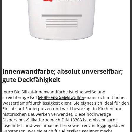
Spezialanwendungen
KLEBE- UND ARMIERUNGSMÖRTEL (KAM)
Innenwandfarbe; absolut unverseifbar;
gute Deckfähigkeit
muro Bio Silikat-Innenwandfarbe ist eine weiße und
streichfertige Farbe, die vorrangig als Innenanstrich mit hoher
OBER- UND EDELPUTZE
Wasserdampfdurchlässigkeit dient. Sie eignet sich ideal für den
Einsatz auf Sanierputzen und wird bevorzugt in Kirchen und
historischen Bauwerken verwendet. Diese hochwertige
Dispersions-Silikatfarbe nach DIN 18363 ist emissionsarm,
lösemittel- und weichmacherfrei sowie frei von foggingaktiven
Substanzen, was sie auch für Allergiker geeignet macht.