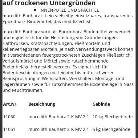
auf trockenen Untergründen
INNENPUTZE UND SPACHTEL
muro lith Bauharz ist ein vielseitig einsetzbares, transparentes
Epoxidharz-Bindemittel, das modifiziert ist.
muro lith Bauharz wird als Epoxidharz-Bindemittel verwendet
und eignet sich für die Herstellung von Grundierungen,
Haftbrücken, Kratzspachtelungen, Fließmörteln und
kellenverlegbaren Mörteln. Je nach Verwendungszweck können
mit verschiedenen feuergetrockneten Zuschlägen Fließestrich,
FARBEN
Verlaufsmörtel und Mörtel sowie rutschhemmende
Bodenbeläge hergestellt werden. Es eignet sich für
Bodenbeschichtungen mit leichter bis mittelschwerer
Beanspruchung in Werkstätten, Werkhallen, Montage- und
Lagerräumen sowie für rutschhemmende Bodenbeläge in Nass-
und Feuchträumen.
SANIERPUTZSYSTEM UND
Art.Nr.
Bezeichnung
Gebinde
11060
muro lith Bauharz 2-K MV 2:1
10 kg Blechgebinde
11061
muro lith Bauharz 2-K MV 2:1
6 kg Blechgebinde