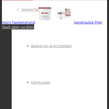
Service für
muro Tapetengrund
Sanierputze Flyer
Nach oben scrollen
Bauherren & Architekten
Fachhandel