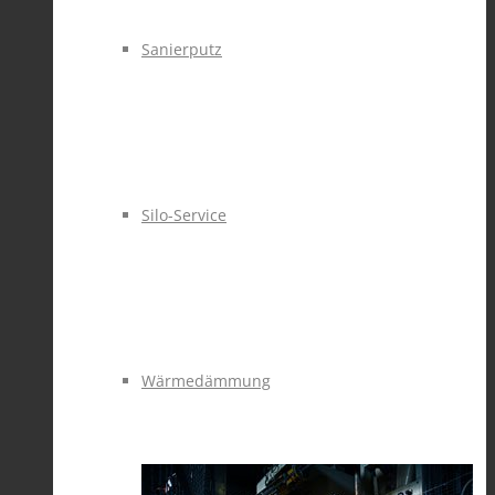
Sanierputz
Silo-Service
Wärmedämmung