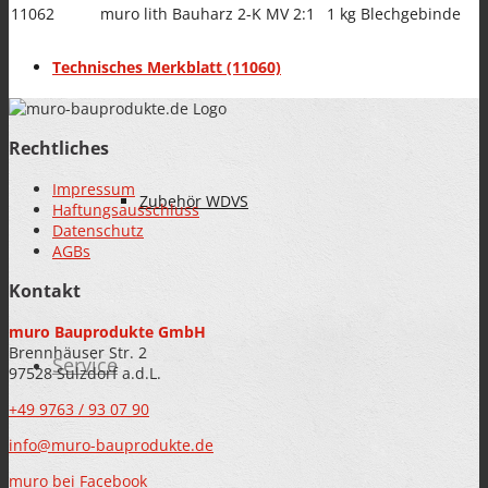
11062
muro lith Bauharz 2-K MV 2:1
1 kg Blechgebinde
BAUWERKSABDICHTUNG
Technisches Merkblatt (11060)
Rechtliches
Impressum
Zubehör WDVS
Haftungsausschluss
Datenschutz
AGBs
Kontakt
muro Bauprodukte GmbH
Brennhäuser Str. 2
Service
97528 Sulzdorf a.d.L.
+49 9763 / 93 07 90
info@muro-bauprodukte.de
muro bei Facebook