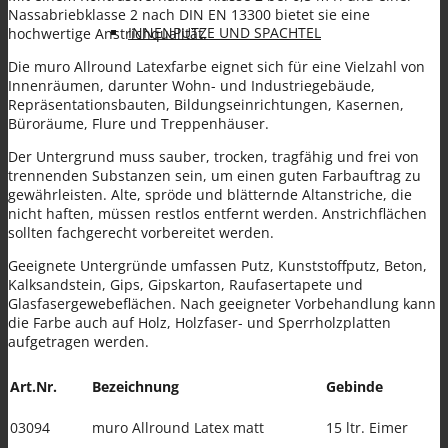
Nassabriebklasse 2 nach DIN EN 13300 bietet sie eine
INNENPUTZE UND SPACHTEL
hochwertige Anstrichqualität.
Die muro Allround Latexfarbe eignet sich für eine Vielzahl von
Innenräumen, darunter Wohn- und Industriegebäude,
Repräsentationsbauten, Bildungseinrichtungen, Kasernen,
Büroräume, Flure und Treppenhäuser.
Der Untergrund muss sauber, trocken, tragfähig und frei von
trennenden Substanzen sein, um einen guten Farbauftrag zu
FARBEN
gewährleisten. Alte, spröde und blätternde Altanstriche, die
nicht haften, müssen restlos entfernt werden. Anstrichflächen
sollten fachgerecht vorbereitet werden.
Geeignete Untergründe umfassen Putz, Kunststoffputz, Beton,
Kalksandstein, Gips, Gipskarton, Raufasertapete und
Glasfasergewebeflächen. Nach geeigneter Vorbehandlung kann
die Farbe auch auf Holz, Holzfaser- und Sperrholzplatten
SANIERPUTZSYSTEM UND
aufgetragen werden.
Art.Nr.
Bezeichnung
Gebinde
03094
muro Allround Latex matt
15 ltr. Eimer