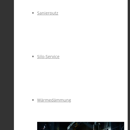
Sanierputz
Silo-Service
Wärmedämmung