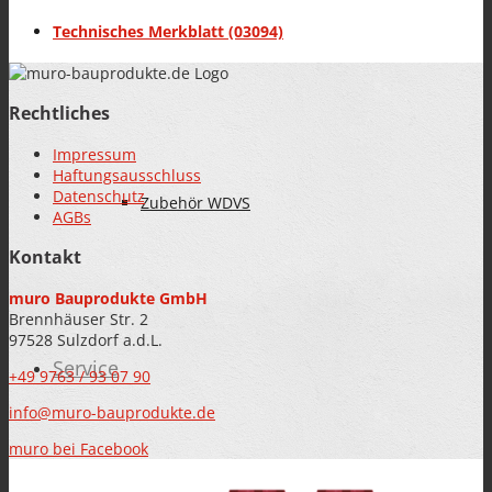
Technisches Merkblatt (03094)
BAUWERKSABDICHTUNG
Rechtliches
Impressum
Haftungsausschluss
Datenschutz
Zubehör WDVS
AGBs
Kontakt
muro Bauprodukte GmbH
Brennhäuser Str. 2
97528 Sulzdorf a.d.L.
Service
+49 9763 / 93 07 90
info@muro-bauprodukte.de
muro bei Facebook