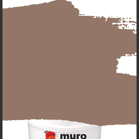
Produkte
muro Allround Latex
matt
Alle Produkte
GRUNDIERUNGEN verarbeitungsfertig &