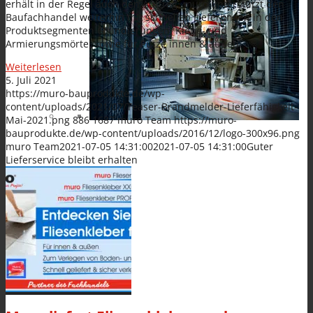
erhält in der Regel auch den Auftrag. muro unterstützt den
Baufachhandel weiterhin mit schnellen Lieferungen in den
Produktsegmenten Grundierungen, Klebe- und
Armierungsmörtel sowie für Putze innen & außen.
Weiterlesen
5. Juli 2021
https://muro-bauprodukte.de/wp-
content/uploads/2021/07/Teaser-Brandmelder-Lieferfähigkeit-
Mai-2021.png
886
1687
muro Team
https://muro-
bauprodukte.de/wp-content/uploads/2016/12/logo-300x96.png
muro Team
2021-07-05 14:31:00
2021-07-05 14:31:00
Guter
Lieferservice bleibt erhalten
News