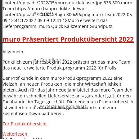
content/uploads/2022/05/muro-quick-teaser.jpg
333
500
muro
Team
https://muro-bauprodukte.de/wp-
Airless
content/uploads/2016/12/logo-300x96.png
muro Team
2022-05-
09 12:41:17
2022-05-09 12:41:18
Muro erweitert das
Lieferprogramm: muro Quick Kalkzement Grundputz
muro Präsentiert Produktübersicht 2022
Allgemein
Grundierung
Pünktlich zum Jahresbeginn 2022 präsentiert das muro Team
das neue, erweiterte Produktprogramm 2022 für Profis.
Der Profikunde in dem muro Produktprogramm 2022 eine
Vielzahl an neuen Produkten, die mehr Wirtschaftlichkeit
bieten. Auch für das Jahr neue Jahr bietet das muro Team den
bewährten schnellen Lieferservice an – garantiert gut für den
Fachhandel im Tagesgeschäft. Die neue muro Produktübersicht
Perfekte Malerqualität
ist weiterhin nutzerfreundlich gestaltet und steht zum
kostenlosen Download bereit.
Zur Produktübersicht
Weiterlesen