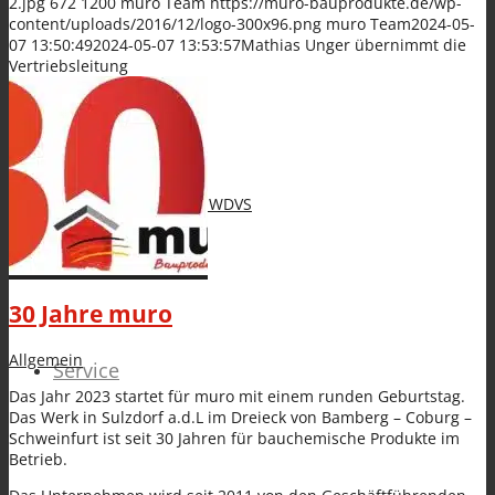
2.jpg
672
1200
muro Team
https://muro-bauprodukte.de/wp-
content/uploads/2016/12/logo-300x96.png
muro Team
2024-05-
BAUWERKSABDICHTUNG
07 13:50:49
2024-05-07 13:53:57
Mathias Unger übernimmt die
Vertriebsleitung
Zubehör WDVS
30 Jahre muro
Allgemein
Service
Das Jahr 2023 startet für muro mit einem runden Geburtstag.
Das Werk in Sulzdorf a.d.L im Dreieck von Bamberg – Coburg –
Schweinfurt ist seit 30 Jahren für bauchemische Produkte im
Betrieb.