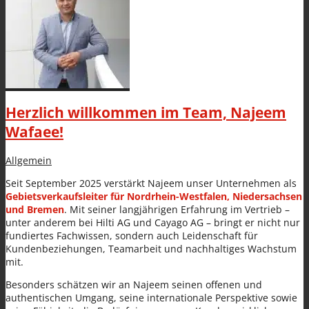
Produkte
Herzlich willkommen im Team, Najeem
Alle Produkte
Wafaee!
Allgemein
Seit September 2025 verstärkt Najeem unser Unternehmen als
Gebietsverkaufsleiter für Nordrhein-Westfalen, Niedersachsen
und Bremen
. Mit seiner langjährigen Erfahrung im Vertrieb –
unter anderem bei Hilti AG und Cayago AG – bringt er nicht nur
GRUNDIERUNGEN verarbeitungsfertig &
fundiertes Fachwissen, sondern auch Leidenschaft für
Kundenbeziehungen, Teamarbeit und nachhaltiges Wachstum
mit.
Besonders schätzen wir an Najeem seinen offenen und
authentischen Umgang, seine internationale Perspektive sowie