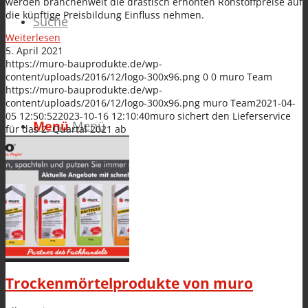
werden branchenweit die drastisch erhöhten Rohstoffpreise auf
die künftige Preisbildung Einfluss nehmen.
Suche
Weiterlesen
5. April 2021
https://muro-bauprodukte.de/wp-
content/uploads/2016/12/logo-300x96.png
0
0
muro Team
https://muro-bauprodukte.de/wp-
content/uploads/2016/12/logo-300x96.png
muro Team
2021-04-
05 12:50:52
2023-10-16 12:10:40
muro sichert den Lieferservice
Menü
Menü
für das 2. Quartal 2021 ab
Trockenmörtelprodukte von muro