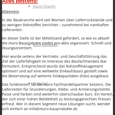
Alles bestens!
muro Charity
Allgemein
In der Baubranche wird seit Wochen über Lieferrückstände und
zu wenigen Rohstoffen berichtet – zunehmend bei namhaften
Lieferanten.
An dieser Stelle ist der Mittelstand gefordert, so wie es aktuell
die muro Bauprodukte GmbH pro-aktiv organisiert. Schnell und
Nachhaltigkeit
lösungsorientiert.
Hier wurde seitens der Vertriebs- und Geschäftsführung das
Ziel der Lieferfähigkeit im Interesse des Baufachhandels klar
formuliert. Entsprechend wurde das Rohstoffmanagement
optimiert und auf eine weltweite Einkaufsbasis gestellt sowie
die Bevorratung auf weiterte Silokapazitäten (Foto) ausgebaut.
Personal
Das funktioniert für die muro Fachhandelspartner bestens. Die
Lieferzeiten für Grundierungen, Klebe- und Armierungsmörtel,
Putze und Farben sind weiterhin überschaubar kurz. Ein Vorteil,
der sich einer hohen Beliebtheit zu leistungsgerechten Preisen
erfreut. Wer in diesem Segment neue Lösungen sucht, wendet
sich einfach an info@muro-bauprodukte.de