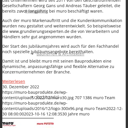
Das Unternehmen wird seit 2011 von den Geschäftführenden
Gesellschaftern Georg Gans und Andreas Täuber geleitet, die
bereits zuvor langjährig bei muro beschäftigt waren.
Service für
Auch der muro Markenauftritt und die Kundenkommunikation
wurden neu gestaltet und weiterentwickelt. So beispielsweise
die www.grundierungsexperten.de die von Verarbeitern und
Händlern sehr gut angenommen wurden.
Der Start des Jubiläumsjahres wird auch für den Fachhandel
noch spezielle Jubiläumsangebote bereithalten.
Bauherren & Architekten
Damit ist und bleibt muro mit seinen Bauprodukten eine
dynamische, anpassungsfähige und flexible Alternative zu
Konzernunternehmen der Branche.
Weiterlesen
30. Dezember 2022
https://muro-bauprodukte.de/wp-
Fachhandel
content/uploads/2022/12/muro30.jpg
707
1386
muro Team
https://muro-bauprodukte.de/wp-
content/uploads/2016/12/logo-300x96.png
muro Team
2022-12-
30 08:00:00
2023-10-16 12:08:35
30 Jahre muro