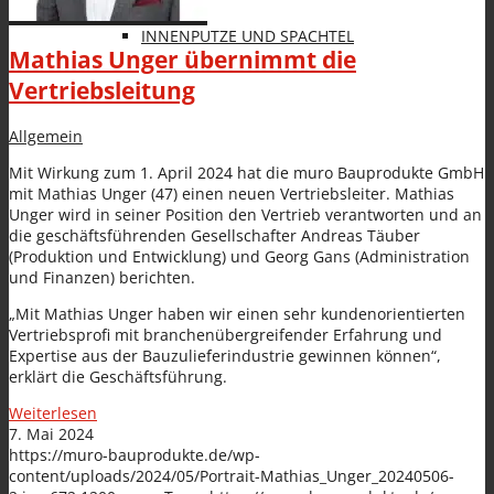
INNENPUTZE UND SPACHTEL
Mathias Unger übernimmt die
Vertriebsleitung
Allgemein
Mit Wirkung zum 1. April 2024 hat die muro Bauprodukte GmbH
mit Mathias Unger (47) einen neuen Vertriebsleiter. Mathias
FARBEN
Unger wird in seiner Position den Vertrieb verantworten und an
die geschäftsführenden Gesellschafter Andreas Täuber
(Produktion und Entwicklung) und Georg Gans (Administration
und Finanzen) berichten.
„Mit Mathias Unger haben wir einen sehr kundenorientierten
Vertriebsprofi mit branchenübergreifender Erfahrung und
Expertise aus der Bauzulieferindustrie gewinnen können“,
SANIERPUTZSYSTEM UND
erklärt die Geschäftsführung.
Weiterlesen
7. Mai 2024
https://muro-bauprodukte.de/wp-
content/uploads/2024/05/Portrait-Mathias_Unger_20240506-