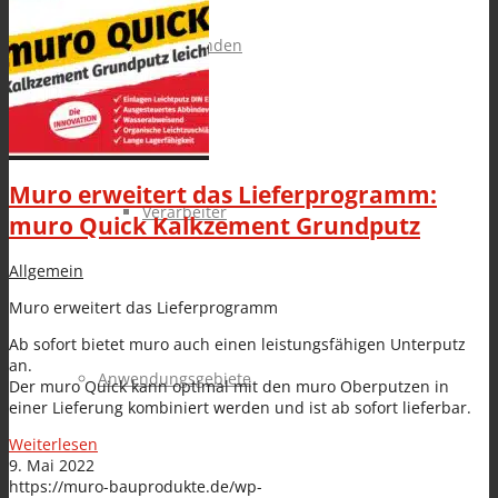
OEM-Kunden
Muro erweitert das Lieferprogramm:
Verarbeiter
muro Quick Kalkzement Grundputz
Allgemein
Muro erweitert das Lieferprogramm
Ab sofort bietet muro auch einen leistungsfähigen Unterputz
an.
Anwendungsgebiete
Der muro Quick kann optimal mit den muro Oberputzen in
einer Lieferung kombiniert werden und ist ab sofort lieferbar.
Weiterlesen
9. Mai 2022
https://muro-bauprodukte.de/wp-