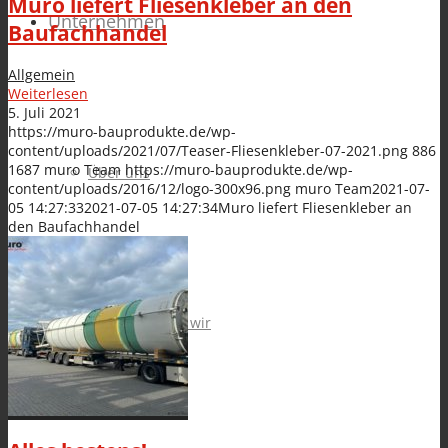
Muro liefert Fliesenkleber an den
Unternehmen
Baufachhandel
Allgemein
Weiterlesen
5. Juli 2021
https://muro-bauprodukte.de/wp-
content/uploads/2021/07/Teaser-Fliesenkleber-07-2021.png
886
1687
muro Team
https://muro-bauprodukte.de/wp-
Über uns
content/uploads/2016/12/logo-300x96.png
muro Team
2021-07-
05 14:27:33
2021-07-05 14:27:34
Muro liefert Fliesenkleber an
den Baufachhandel
Das sind wir