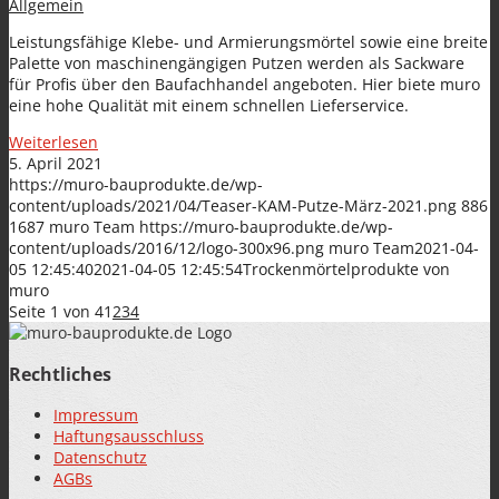
Allgemein
Leistungsfähige Klebe- und Armierungsmörtel sowie eine breite
Palette von maschinengängigen Putzen werden als Sackware
für Profis über den Baufachhandel angeboten. Hier biete muro
eine hohe Qualität mit einem schnellen Lieferservice.
Weiterlesen
5. April 2021
https://muro-bauprodukte.de/wp-
content/uploads/2021/04/Teaser-KAM-Putze-März-2021.png
886
1687
muro Team
https://muro-bauprodukte.de/wp-
content/uploads/2016/12/logo-300x96.png
muro Team
2021-04-
05 12:45:40
2021-04-05 12:45:54
Trockenmörtelprodukte von
muro
Seite 1 von 4
1
2
3
4
Rechtliches
Impressum
Haftungsausschluss
Datenschutz
AGBs