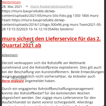
Weiterlesen
muro Kooperationspartner
28. Mai 2021
https://muro-bauprodukte.de/wp-
content/uploads/2021/05/muro-Silo-Foto.jpg
1350
1800
muro
Team
https://muro-bauprodukte.de/wp-
content/uploads/2016/12/logo-300x96.png
muro Team
2021-05-
28 13:15:32
2023-10-16 12:10:05
Alles bestens!
muro sichert den Lieferservice für das 2.
Quartal 2021 ab
Allgemein
Derzeit verknappen sich die Rohstoffe am Weltmarkt
zunehmend und die Rohstoffpreise explodieren. Dies gilt auch
bei der Beschaffung von Kunststoffeimern. Beide Entwicklungen
waren grundsätzlich nicht vorhersehbar, da Anbieter auch
Kontakt
force majeure
angemeldet haben.
Durch ein engagiertes Rohstoffbeschaffungsmanagement
konnte der Rohstoffbedarf für die kommenden Wochen
abgesichert werden. Der zügige muro Lieferservice für den
Baufachhandel ist damit vorerst sichergestellt. Allerdings