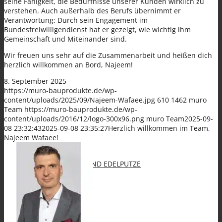
seine Fähigkeit, die Bedürfnisse unserer Kunden wirklich zu
verstehen. Auch außerhalb des Berufs übernimmt er
Spezialanwendungen
Verantwortung: Durch sein Engagement im
Bundesfreiwilligendienst hat er gezeigt, wie wichtig ihm
Gemeinschaft und Miteinander sind.
Wir freuen uns sehr auf die Zusammenarbeit und heißen dich
herzlich willkommen an Bord, Najeem!
8. September 2025
KLEBE- UND ARMIERUNGSMÖRTEL (KAM)
https://muro-bauprodukte.de/wp-
content/uploads/2025/09/Najeem-Wafaee.jpg
610
1462
muro
Team
https://muro-bauprodukte.de/wp-
content/uploads/2016/12/logo-300x96.png
muro Team
2025-09-
08 23:32:43
2025-09-08 23:35:27
Herzlich willkommen im Team,
Najeem Wafaee!
OBER- UND EDELPUTZE