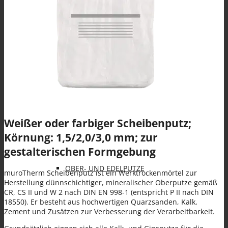
Spezialanwendungen
KLEBE- UND ARMIERUNGSMÖRTEL (KAM)
Weißer oder farbiger Scheibenputz;
Körnung: 1,5/2,0/3,0 mm; zur
gestalterischen Formgebung
OBER- UND EDELPUTZE
muroTherm Scheibenputz ist ein Werktrockenmörtel zur
Herstellung dünnschichtiger, mineralischer Oberputze gemäß
CR, CS II und W 2 nach DIN EN 998-1 (entspricht P II nach DIN
18550). Er besteht aus hochwertigen Quarzsanden, Kalk,
Zement und Zusätzen zur Verbesserung der Verarbeitbarkeit.