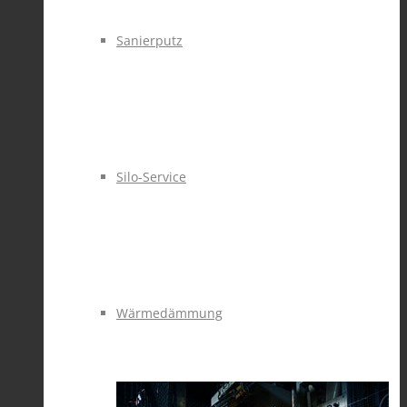
Sanierputz
Silo-Service
Wärmedämmung