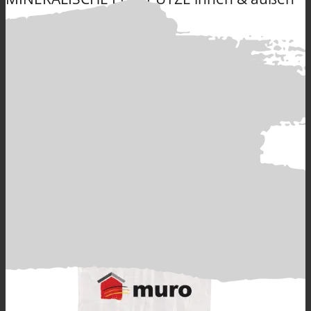
Produkte
muroTherm
Scheibenputz weiß
Alle Produkte
GRUNDIERUNGEN verarbeitungsfertig &