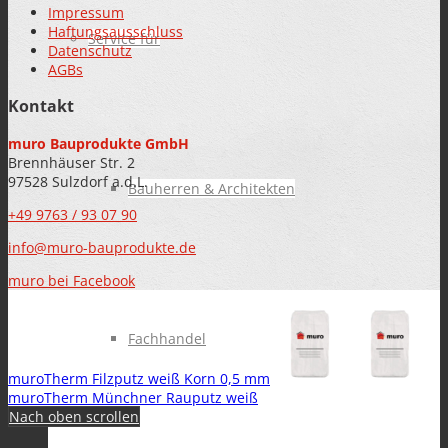
Impressum
Haftungsausschluss
Service für
Datenschutz
AGBs
Kontakt
muro Bauprodukte GmbH
Brennhäuser Str. 2
97528 Sulzdorf a.d.L.
Bauherren & Architekten
+49 9763 / 93 07 90
info@muro-bauprodukte.de
muro bei Facebook
Fachhandel
muroTherm Filzputz weiß Korn 0,5 mm
muroTherm Münchner Rauputz weiß
Nach oben scrollen