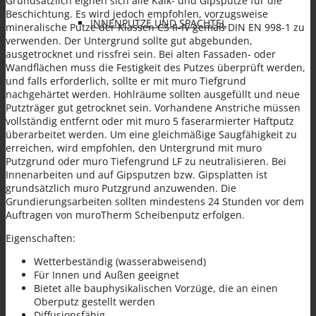
Grundsätzlich eignen sich alle Kalk- und Gipsputze für die
Beschichtung. Es wird jedoch empfohlen, vorzugsweise
INNENPUTZE UND SPACHTEL
mineralische Putze der Klassen CS II-IV gemäß DIN EN 998-1 zu
verwenden. Der Untergrund sollte gut abgebunden,
ausgetrocknet und rissfrei sein. Bei alten Fassaden- oder
Wandflächen muss die Festigkeit des Putzes überprüft werden,
und falls erforderlich, sollte er mit muro Tiefgrund
nachgehärtet werden. Hohlräume sollten ausgefüllt und neue
Putzträger gut getrocknet sein. Vorhandene Anstriche müssen
vollständig entfernt oder mit muro 5 faserarmierter Haftputz
FARBEN
überarbeitet werden. Um eine gleichmäßige Saugfähigkeit zu
erreichen, wird empfohlen, den Untergrund mit muro
Putzgrund oder muro Tiefengrund LF zu neutralisieren. Bei
Innenarbeiten und auf Gipsputzen bzw. Gipsplatten ist
grundsätzlich muro Putzgrund anzuwenden. Die
Grundierungsarbeiten sollten mindestens 24 Stunden vor dem
Auftragen von muroTherm Scheibenputz erfolgen.
SANIERPUTZSYSTEM UND
Eigenschaften:
Wetterbeständig (wasserabweisend)
Für Innen und Außen geeignet
Bietet alle bauphysikalischen Vorzüge, die an einen
Oberputz gestellt werden
Diffusionsfähig