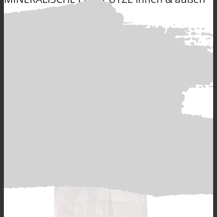
Produkte
muroTherm
Münchner Rauputz
weiß
Alle Produkte
GRUNDIERUNGEN verarbeitungsfertig &