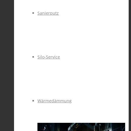
Sanierputz
Silo-Service
Wärmedämmung