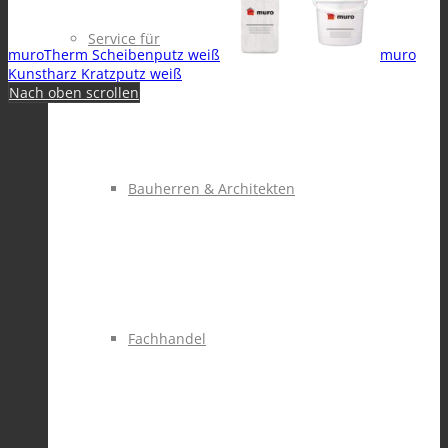
Service für
muroTherm Scheibenputz weiß
muro
Kunstharz Kratzputz weiß
Nach oben scrollen
Bauherren & Architekten
Fachhandel