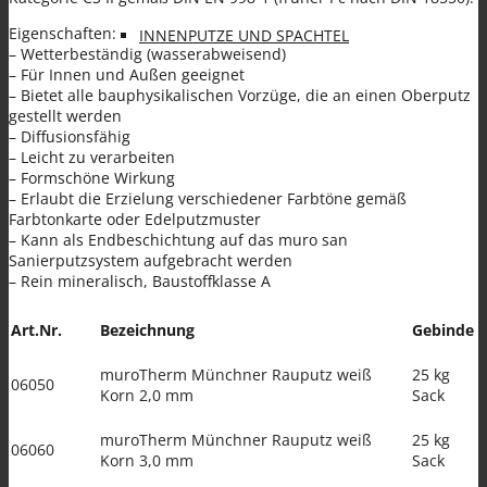
Eigenschaften:
INNENPUTZE UND SPACHTEL
– Wetterbeständig (wasserabweisend)
– Für Innen und Außen geeignet
– Bietet alle bauphysikalischen Vorzüge, die an einen Oberputz
gestellt werden
– Diffusionsfähig
– Leicht zu verarbeiten
– Formschöne Wirkung
– Erlaubt die Erzielung verschiedener Farbtöne gemäß
FARBEN
Farbtonkarte oder Edelputzmuster
– Kann als Endbeschichtung auf das muro san
Sanierputzsystem aufgebracht werden
– Rein mineralisch, Baustoffklasse A
Art.Nr.
Bezeichnung
Gebinde
SANIERPUTZSYSTEM UND
muroTherm Münchner Rauputz weiß
25 kg
06050
Korn 2,0 mm
Sack
muroTherm Münchner Rauputz weiß
25 kg
06060
Korn 3,0 mm
Sack