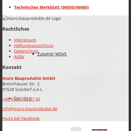
Technisches Merkblatt (06050/06060)
BAUWERKSABDICHTUNG
Rechtliches
Impressum
Haftungsausschluss
Datenschutz
Zubehör WDVS
AGBs
Kontakt
muro Bauprodukte GmbH
Brennhäuser Str. 2
97528 Sulzdorf a.d.L.
Service
+49 9763 / 93 07 90
info@muro-bauprodukte.de
muro bei Facebook