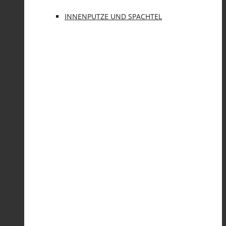
INNENPUTZE UND SPACHTEL
FARBEN
SANIERPUTZSYSTEM UND