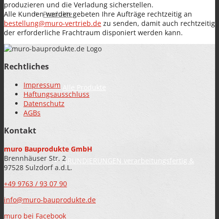
produzieren und die Verladung sicherstellen.
Alle Kunden werden gebeten Ihre Aufträge rechtzeitig an
Produkte
bestellung@muro-vertrieb.de
zu senden, damit auch rechtzeitig
der erforderliche Frachtraum disponiert werden kann.
Rechtliches
Impressum
Alle Produkte
Haftungsausschluss
Datenschutz
AGBs
Kontakt
muro Bauprodukte GmbH
Brennhäuser Str. 2
GRUNDIERUNGEN verarbeitungsfertig &
97528 Sulzdorf a.d.L.
+49 9763 / 93 07 90
info@muro-bauprodukte.de
muro bei Facebook