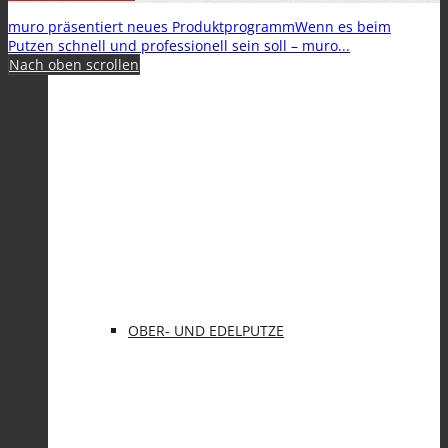
muro
präsentiert neues Produktprogramm
Wenn es beim
Spezialanwendungen
Putzen schnell und professionell sein soll –
muro...
Nach oben scrollen
KLEBE- UND ARMIERUNGSMÖRTEL (KAM)
OBER- UND EDELPUTZE