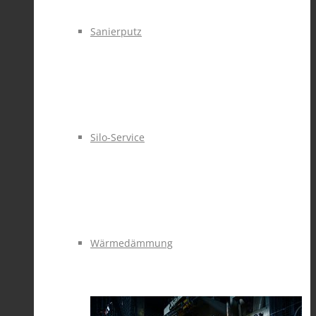
Sanierputz
Silo-Service
Wärmedämmung