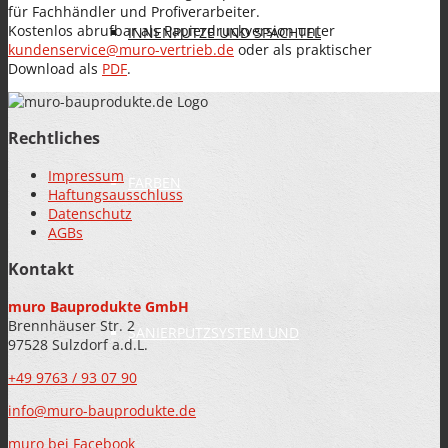
für Fachhändler und Profiverarbeiter.
Kostenlos abrufbar als Papierdruckversion unter
INNENPUTZE UND SPACHTEL
kundenservice@muro-vertrieb.de
oder als praktischer
Download als
PDF
.
Rechtliches
Impressum
FARBEN
Haftungsausschluss
Datenschutz
AGBs
Kontakt
muro Bauprodukte GmbH
Brennhäuser Str. 2
SANIERPUTZSYSTEM UND
97528 Sulzdorf a.d.L.
+49 9763 / 93 07 90
info@muro-bauprodukte.de
muro bei Facebook