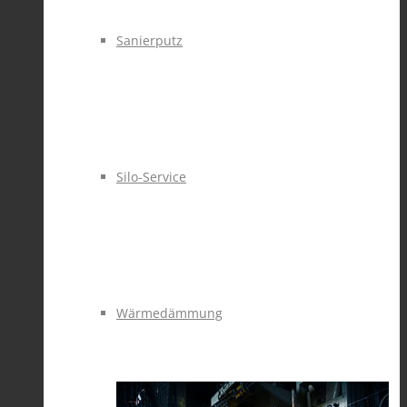
Sanierputz
Silo-Service
Wärmedämmung