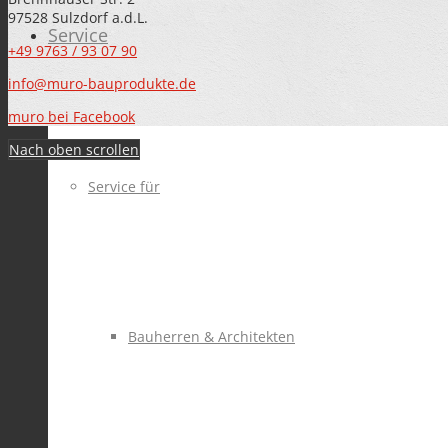
97528 Sulzdorf a.d.L.
Service
+49 9763 / 93 07 90
info@muro-bauprodukte.de
muro bei Facebook
Nach oben scrollen
Service für
Bauherren & Architekten