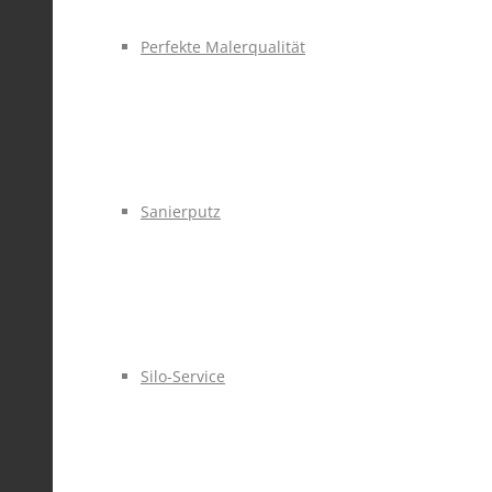
Perfekte Malerqualität
Sanierputz
Silo-Service