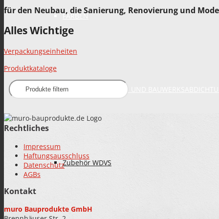
für den Neubau, die Sanierung, Renovierung und Mode
FARBEN
Alles Wichtige
Verpackungseinheiten
Produktkataloge
SANIERPUTZSYSTEM UND BAUWERKSABDICHT
Rechtliches
Impressum
Haftungsausschluss
Zubehör WDVS
Datenschutz
AGBs
Kontakt
muro Bauprodukte GmbH
Brennhäuser Str. 2