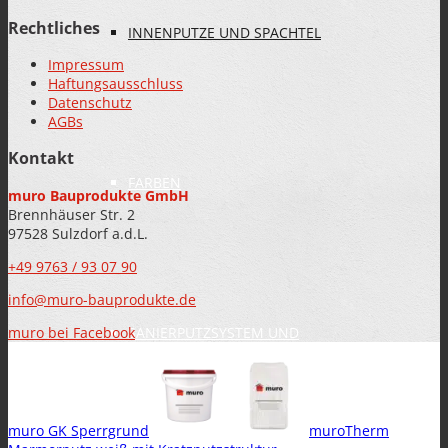
Rechtliches
INNENPUTZE UND SPACHTEL
Impressum
Haftungsausschluss
Datenschutz
AGBs
Kontakt
FARBEN
muro Bauprodukte GmbH
Brennhäuser Str. 2
97528 Sulzdorf a.d.L.
+49 9763 / 93 07 90
info@muro-bauprodukte.de
muro bei Facebook
SANIERPUTZSYSTEM UND
muro GK Sperrgrund
muroTherm