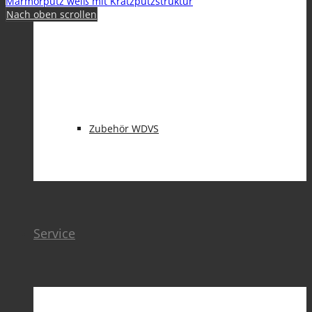
Marmorputz weiß mit Kratzputzstruktur
Nach oben scrollen
BAUWERKSABDICHTUNG
Zubehör WDVS
Service