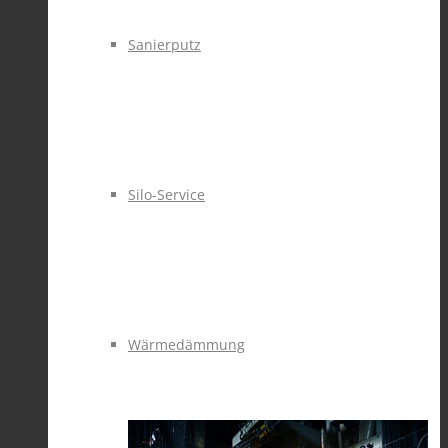
Sanierputz
Silo-Service
Wärmedämmung