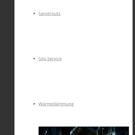
Sanierputz
Silo-Service
Wärmedämmung