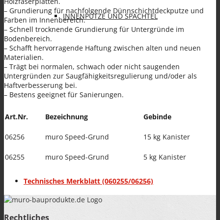
Holzfaserplatten.
– Grundierung für nachfolgende Dünnschichtdeckputze und
INNENPUTZE UND SPACHTEL
Farben im Innenbereich.
– Schnell trocknende Grundierung für Untergründe im
Bodenbereich.
– Schafft hervorragende Haftung zwischen alten und neuen
Materialien.
– Trägt bei normalen, schwach oder nicht saugenden
Untergründen zur Saugfähigkeitsregulierung und/oder als
Haftverbesserung bei.
FARBEN
– Bestens geeignet für Sanierungen.
Art.Nr.
Bezeichnung
Gebinde
06256
muro Speed-Grund
15 kg Kanister
06255
muro Speed-Grund
5 kg Kanister
SANIERPUTZSYSTEM UND
Technisches Merkblatt (060255/06256)
Rechtliches