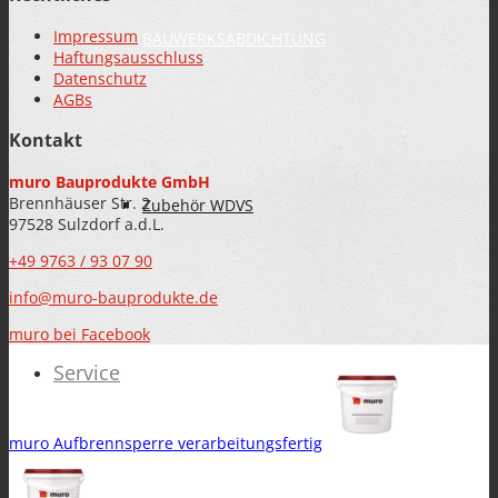
Impressum
BAUWERKSABDICHTUNG
Haftungsausschluss
Datenschutz
AGBs
Kontakt
muro Bauprodukte GmbH
Brennhäuser Str. 2
Zubehör WDVS
97528 Sulzdorf a.d.L.
+49 9763 / 93 07 90
info@muro-bauprodukte.de
muro bei Facebook
Service
muro Aufbrennsperre verarbeitungsfertig