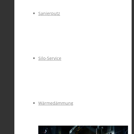
Sanierputz
Silo-Service
Wärmedämmung