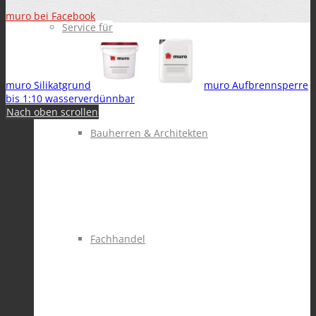
muro bei Facebook
Service für
muro Silikatgrund
muro Aufbrennsperre
bis 1:10 wasserverdünnbar
Nach oben scrollen
Bauherren & Architekten
Fachhandel