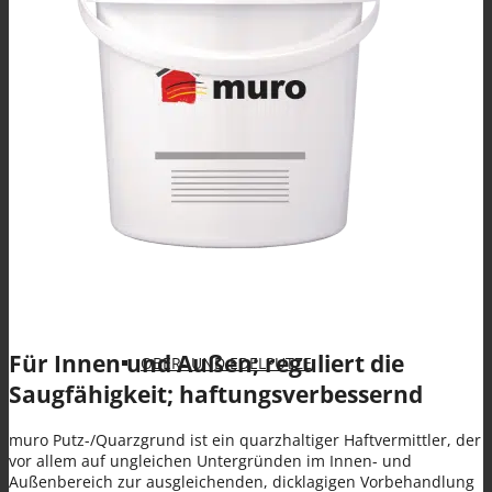
Spezialanwendungen
KLEBE- UND ARMIERUNGSMÖRTEL (KAM)
Für Innen und Außen; reguliert die
OBER- UND EDELPUTZE
Saugfähigkeit; haftungsverbessernd
muro Putz-/Quarzgrund ist ein quarzhaltiger Haftvermittler, der
vor allem auf ungleichen Untergründen im Innen- und
Außenbereich zur ausgleichenden, dicklagigen Vorbehandlung