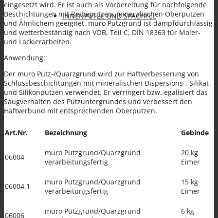
eingesetzt wird. Er ist auch als Vorbereitung für nachfolgende
Beschichtungen mit Reibeputzen, mineralischen Oberputzen
INNENPUTZE UND SPACHTEL
und Ähnlichem geeignet. muro Putzgrund ist dampfdurchlässig
und wetterbeständig nach VOB, Teil C, DIN 18363 für Maler-
und Lackierarbeiten.
Anwendung:
Der muro Putz-/Quarzgrund wird zur Haftverbesserung von
Schlussbeschichtungen mit mineralischen Dispersions-, Silikat-
FARBEN
und Silikonputzen verwendet. Er verringert bzw. egalisiert das
Saugverhalten des Putzuntergrundes und verbessert den
Haftverbund mit entsprechenden Oberputzen.
Art.Nr.
Bezeichnung
Gebinde
muro Putzgrund/Quarzgrund
20 kg
06004
verarbeitungsfertig
Eimer
SANIERPUTZSYSTEM UND
muro Putzgrund/Quarzgrund
15 kg
06004.1
verarbeitungsfertig
Eimer
muro Putzgrund/Quarzgrund
6 kg
06006