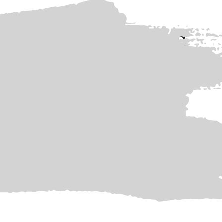
tionscreme C80
alanwendungen