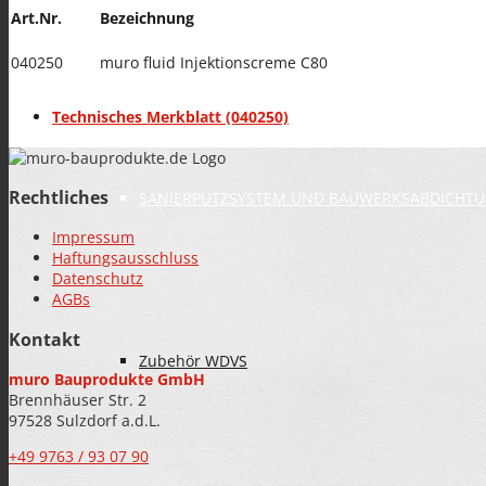
Art.Nr.
Bezeichnung
FARBEN
040250
muro fluid Injektionscreme C80
Technisches Merkblatt (040250)
Rechtliches
SANIERPUTZSYSTEM UND BAUWERKSABDICHT
Impressum
Haftungsausschluss
Datenschutz
AGBs
Kontakt
Zubehör WDVS
muro Bauprodukte GmbH
Brennhäuser Str. 2
97528 Sulzdorf a.d.L.
+49 9763 / 93 07 90