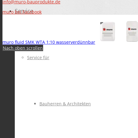
info@muro-bauprodukte.de
Service
muro bei Facebook
muro fluid SMK WTA 1:10 wasserverdünnbar
Nach oben scrollen
Service für
Bauherren & Architekten