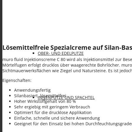
KLEBE- UND ARMIERUNGSMÖRTEL (KAM)
Lösemittelfreie Spezialcreme auf Silan-Ba
OBER- UND EDELPUTZE
muro fluid Injektionscreme C 80 wird als Injektionsmittel zur 
Mörtelfugen erfolgt drucklos über waagerechte Bohrlöcher. mur
Sichtmauerwerksflächen wie Ziegel und Natursteine. Es ist jedoch
Eigenschaften:
Anwendungsfertig
Silanbasiert, lösemittelfrei
INNENPUTZE UND SPACHTEL
Hoher Wirkstoffgehalt von 80 %
Sehr ergiebig mit geringem Verbrauch
Optimiert für die drucklose Applikation
Einfache, schnelle und sichere Anwendung
Geeignet für den Einsatz bei hohen Durchfeuchtungsgrade