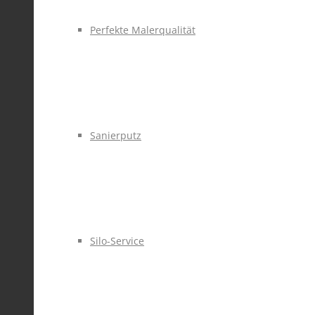
Perfekte Malerqualität
Sanierputz
Silo-Service