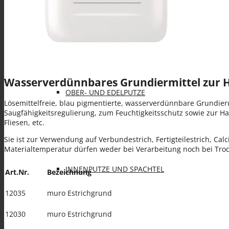
KLEBE- UND ARMIERUNGSMÖRTEL (KAM)
Wasserverdünnbares Grundiermittel zur H
OBER- UND EDELPUTZE
Lösemittelfreie, blau pigmentierte, wasserverdünnbare Grundie
Saugfähigkeitsregulierung, zum Feuchtigkeitsschutz sowie zur 
Fliesen, etc.
Sie ist zur Verwendung auf Verbundestrich, Fertigteilestrich, C
Materialtemperatur dürfen weder bei Verarbeitung noch bei Troc
INNENPUTZE UND SPACHTEL
Art.Nr.
Bezeichnung
12035
muro Estrichgrund
12030
muro Estrichgrund