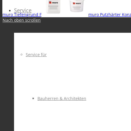
Service
muro Tiefengrund F
muro Putzhärter Konz
Nach oben scrollen
Service für
Bauherren & Architekten