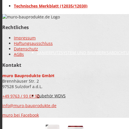
Technisches Merkblatt (12035/12030)
FARBEN
Rechtliches
Impressum
Haftungsausschluss
Datenschutz
SANIERPUTZSYSTEM UND BAUWERKSABDICHT
AGBs
Kontakt
muro Bauprodukte GmbH
Brennhäuser Str. 2
97528 Sulzdorf a.d.L.
Zubehör WDVS
+49 9763 / 93 07 90
info@muro-bauprodukte.de
muro bei Facebook