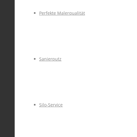
Perfekte Malerqualität
Sanierputz
Silo-Service