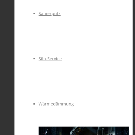
Sanierputz
Silo-Service
Wärmedämmung