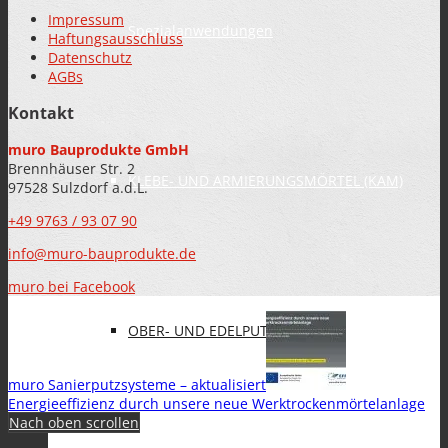
Impressum
Spezialanwendungen
Haftungsausschluss
Datenschutz
AGBs
Kontakt
muro Bauprodukte GmbH
Brennhäuser Str. 2
KLEBE- UND ARMIERUNGSMÖRTEL (KAM)
97528 Sulzdorf a.d.L.
+49 9763 / 93 07 90
info@muro-bauprodukte.de
muro bei Facebook
OBER- UND EDELPUTZE
muro
Sanierputzsysteme – aktualisiert
Energieeffizienz durch unsere neue Werktrockenmörtelanlage
Nach oben scrollen