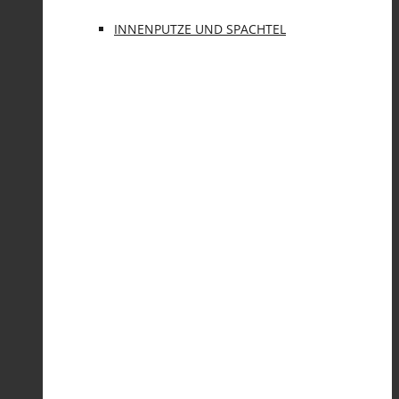
INNENPUTZE UND SPACHTEL
FARBEN
SANIERPUTZSYSTEM UND